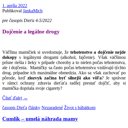
1. apríla 2022
Publikoval
JankaMich
pre časopis Dieťa 4-5/2022
Dojčenie a legálne drogy
Väčšina mamičiek si uvedomuje, že
tehotenstvo a dojčenie nejde
dokopy
s legálnymi drogami (alkohol, fajčenie). Však väčšinou
prísne riešia i lieky v prípade choroby a to nielen počas tehotenstva,
ale i dojčenia. Mamičky sa často počas tehotenstva vzdávajú týchto
drog, prípadne ich maximálne obmedzia. Ako sa však zachovať po
pôrode, keď
zlozvyk začína byť silnejší ako vôľa
? Je správne
v rámci ochrany zdravia dieťaťa radšej prestať dojčiť, aby si
mamička dopriala svoje cigarety?
Čítať ďalej
→
časopis Dieťa
články
Nezaradené
Život s bábätkom
Cumlík – umelá náhrada mamy