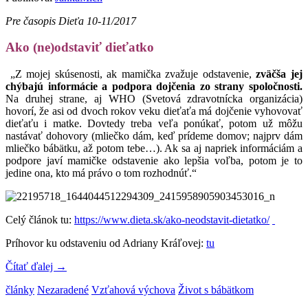
Pre časopis Dieťa 10-11/2017
Ako (ne)odstaviť dieťatko
„Z mojej skúsenosti, ak mamička zvažuje odstavenie,
zväčša jej
chýbajú informácie a podpora dojčenia zo strany spoločnosti.
Na druhej strane, aj WHO (Svetová zdravotnícka organizácia)
hovorí, že asi od dvoch rokov veku dieťaťa má dojčenie vyhovovať
dieťaťu i matke. Dovtedy treba veľa ponúkať, potom už môžu
nastávať dohovory (mliečko dám, keď prídeme domov; najprv dám
mliečko bábätku, až potom tebe…). Ak sa aj napriek informáciám a
podpore javí mamičke odstavenie ako lepšia voľba, potom je to
jedine ona, kto má právo o tom rozhodnúť.“
Celý článok tu:
https://www.dieta.sk/ako-neodstavit-dietatko/
Príhovor ku odstaveniu od Adriany Kráľovej:
tu
Čítať ďalej
→
články
Nezaradené
Vzťahová výchova
Život s bábätkom