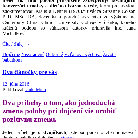
nielen to. Táto poloha prirodzene zabezpečuje fascinujúcu
konverzáciu matky a dieťaťa tvárou v tvár
, ktorú po prvýkrát
zdokumentovali Klaus a Kennel (1976).“ uvádza Suzanne Colson
PhD, MSc, BA, docentka a pôrodná asistentka vo výskume na
Canterbury Christ Church University College v článku, ktorého
krátenú podobu so súhlasom autorky pripravila Ing. Jana
Michálková.
Čítať ďalej
→
Dojčenie
Nezaradené
Odborné
Vzťahová výchova
Život s
bábätkom
Dva článočky pre vás
12. júna 2016
Publikoval
JankaMich
Dva príbehy o tom, ako jednoduchá
zmena polohy pri dojčení vie urobiť
pozitívnu zmenu.
Jeden príbeh je o
dvojičkách
, kde sa podarilo zharmonizovať
dovtedy hektiku pri dojčení –
viac tu
.