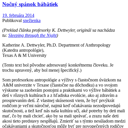
Nočný spánok bábätiek
19. februára 2014
Publikoval
snežienka
(Preklad článku profesorky K. Dettwyler, originál sa nachádza
tu:
Sleeping through the Night
)
Katherine A. Dettwyler, Ph.D. Department of Anthropology
(Katedra antropológie),
Texas A & M University
(Tento text bol pôvodne adresovaný konkrétnemu človeku. Je
trochu upravený, aby bol menej špecifický.)
Som profesorkou antropológie a výživy s čiastočnom úväzkom na
A&M univerzite v Texase (čiastočne na dôchodku) a vo svojom
výskume sa zaoberám postojmi a praktikami vo výžive bábätiek a
detí v rôznych kultúrach a z hľadiska evolúcie, ako aj zdravím a
prospievaním detí. Z vlastnej skúsenosti viem, že byť prvýkrát
rodičom je veľmi náročné, najmä keď očakávania nezodpovedajú
skutočnosti, a tiež keď nás naša kultúra učí, aké potreby by deti mali
mať, čo by mali chcieť, ako by sa mali správať, a zrazu naše deti
akosi tieto predstavy nespĺňajú. Zmieriť sa s týmto nesúladom medzi
očakávaniami a skutočnosťou môže byť pre novopečených rodičov