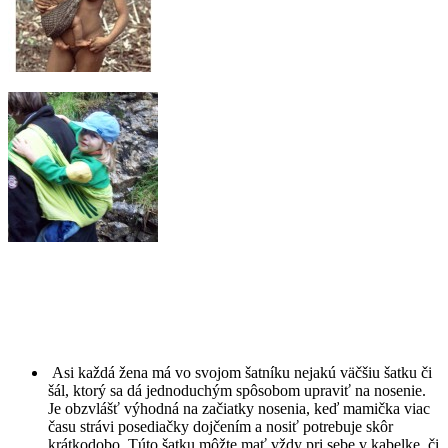
Asi každá žena má vo svojom šatníku nejakú väčšiu šatku či
šál, ktorý sa dá jednoduchým spôsobom upraviť na nosenie.
Je obzvlášť výhodná na začiatky nosenia, keď mamička viac
času strávi posediačky dojčením a nosiť potrebuje skôr
krátkodobo. Túto šatku môžte mať vždy pri sebe v kabelke, či