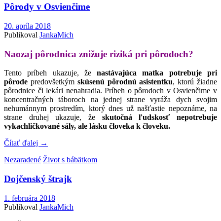
Pôrody v Osvienčime
20. apríla 2018
Publikoval
JankaMich
Naozaj pôrodnica znižuje riziká pri pôrodoch?
Tento príbeh ukazuje, že
nastávajúca matka potrebuje pri
pôrode
predovšetkým
skúsenú pôrodnú asistentku
, ktorú žiadne
pôrodnice či lekári nenahradia. Príbeh o pôrodoch v Osvienčime v
koncentračných táboroch na jednej strane vyráža dych svojim
nehumánnym prostredím, ktorý dnes už našťastie nepoznáme, na
strane druhej ukazuje, že
skutočná ľudskosť nepotrebuje
vykachličkované sály, ale lásku človeka k človeku.
Čítať ďalej
→
Nezaradené
Život s bábätkom
Dojčenský štrajk
1. februára 2018
Publikoval
JankaMich