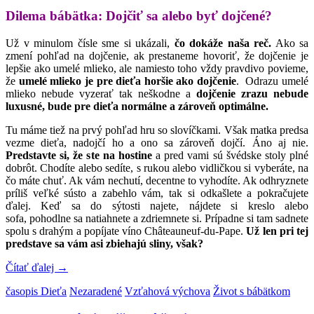
Dilema bábätka: Dojčiť sa alebo byť dojčené?
Už v minulom čísle sme si ukázali,
čo dokáže naša reč.
Ako sa
zmení pohľad na dojčenie, ak prestaneme hovoriť, že dojčenie je
lepšie ako umelé mlieko, ale namiesto toho vždy pravdivo povieme,
že
umelé mlieko je pre dieťa horšie ako dojčenie
. Odrazu umelé
mlieko nebude vyzerať tak neškodne a
dojčenie zrazu nebude
luxusné, bude pre dieťa normálne a zároveň optimálne.
Tu máme tiež na prvý pohľad hru so slovíčkami. Však matka predsa
vezme dieťa, nadojčí ho a ono sa zároveň dojčí. Áno aj nie.
Predstavte si, že ste na hostine
a pred vami sú švédske stoly plné
dobrôt. Chodíte alebo sedíte, s rukou alebo vidličkou si vyberáte, na
čo máte chuť. Ak vám nechutí, decentne to vyhodíte. Ak odhryznete
príliš veľké sústo a zabehlo vám, tak si odkašlete a pokračujete
ďalej. Keď sa do sýtosti najete, nájdete si kreslo alebo
sofa, pohodlne sa natiahnete a zdriemnete si. Prípadne si tam sadnete
spolu s drahým a popíjate víno Châteauneuf-du-Pape.
Už len pri tej
predstave sa vám asi zbiehajú sliny, však?
Čítať ďalej
→
časopis Dieťa
Nezaradené
Vzťahová výchova
Život s bábätkom