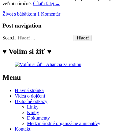
veľmi náročné.
Čítať ďalej
→
Život s bábätkom
1 Komentár
Post navigation
Search
♥ Volím si žiť ♥
Menu
Hlavná stránka
Videá o dojčení
Užitočné odkazy
Linky
Knihy
Dokumenty
Medzinárodné organizácie a iniciatívy
Kontakt