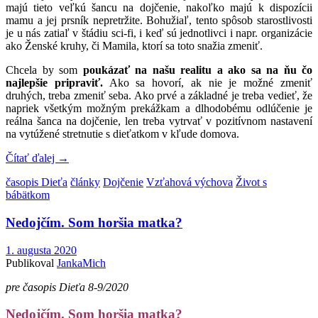
majú tieto veľkú šancu na dojčenie, nakoľko majú k dispozícii
mamu a jej prsník nepretržite. Bohužiaľ, tento spôsob starostlivosti
je u nás zatiaľ v štádiu sci-fi, i keď sú jednotlivci i napr. organizácie
ako Ženské kruhy, či Mamila, ktorí sa toto snažia zmeniť.
Chcela by som
poukázať na našu realitu a ako sa na ňu čo
najlepšie pripraviť.
Ako sa hovorí, ak nie je možné zmeniť
druhých, treba zmeniť seba. Ako prvé a základné je treba vedieť, že
napriek všetkým možným prekážkam a dlhodobému odlúčenie je
reálna šanca na dojčenie, len treba vytrvať v pozitívnom nastavení
na vytúžené stretnutie s dieťatkom v kľude domova.
Čítať ďalej
→
časopis Dieťa
články
Dojčenie
Vzťahová výchova
Život s
bábätkom
Nedojčím. Som horšia matka?
1. augusta 2020
Publikoval
JankaMich
pre časopis Dieťa 8-9/2020
Nedojčím. Som horšia matka?