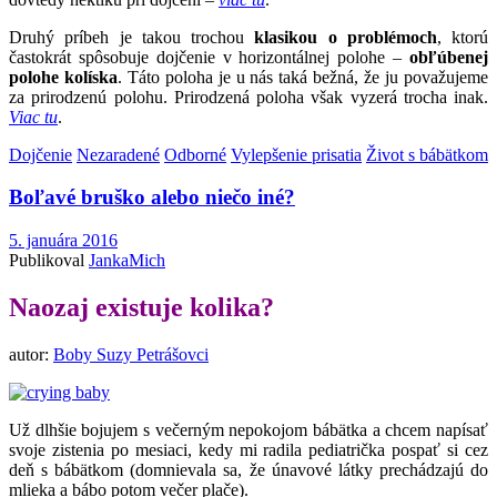
Druhý príbeh je takou trochou
klasikou o problémoch
, ktorú
častokrát spôsobuje dojčenie v horizontálnej polohe –
obľúbenej
polohe kolíska
. Táto poloha je u nás taká bežná, že ju považujeme
za prirodzenú polohu. Prirodzená poloha však vyzerá trocha inak.
Viac tu
.
Dojčenie
Nezaradené
Odborné
Vylepšenie prisatia
Život s bábätkom
Boľavé bruško alebo niečo iné?
5. januára 2016
Publikoval
JankaMich
Naozaj existuje kolika?
autor:
Boby Suzy Petrášovci
Už dlhšie bojujem s večerným nepokojom bábätka a chcem napísať
svoje zistenia po mesiaci, kedy mi radila pediatrička pospať si cez
deň s bábätkom (domnievala sa, že únavové látky prechádzajú do
mlieka a bábo potom večer plače).