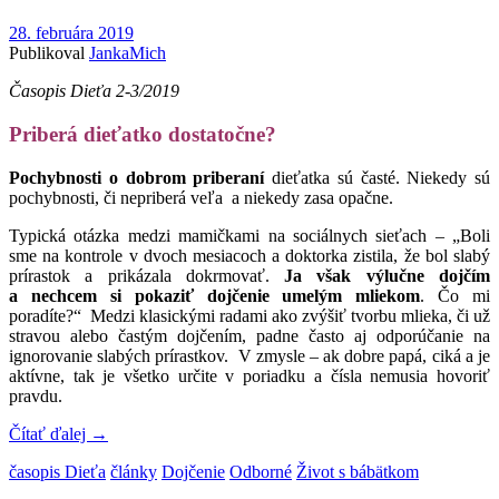
28. februára 2019
Publikoval
JankaMich
Časopis Dieťa 2-3/2019
Priberá dieťatko dostatočne?
Pochybnosti o dobrom priberaní
dieťatka sú časté. Niekedy sú
pochybnosti, či nepriberá veľa a niekedy zasa opačne.
Typická otázka medzi mamičkami na sociálnych sieťach – „Boli
sme na kontrole v dvoch mesiacoch a doktorka zistila, že bol slabý
prírastok a prikázala dokrmovať.
Ja však výlučne dojčím
a nechcem si pokaziť dojčenie umelým mliekom
. Čo mi
poradíte?“ Medzi klasickými radami ako zvýšiť tvorbu mlieka, či už
stravou alebo častým dojčením, padne často aj odporúčanie na
ignorovanie slabých prírastkov. V zmysle – ak dobre papá, ciká a je
aktívne, tak je všetko určite v poriadku a čísla nemusia hovoriť
pravdu.
Čítať ďalej
→
časopis Dieťa
články
Dojčenie
Odborné
Život s bábätkom