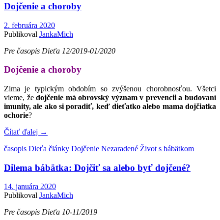
Dojčenie a choroby
2. februára 2020
Publikoval
JankaMich
Pre časopis Dieťa 12/2019-01/2020
Dojčenie a choroby
Zima je typickým obdobím so zvýšenou chorobnosťou. Všetci
vieme, že
dojčenie má obrovský význam v prevencii a budovaní
imunity, ale ako si poradiť, keď dieťatko alebo mama dojčiatka
ochorie
?
Čítať ďalej
→
časopis Dieťa
články
Dojčenie
Nezaradené
Život s bábätkom
Dilema bábätka: Dojčiť sa alebo byť dojčené?
14. januára 2020
Publikoval
JankaMich
Pre časopis Dieťa 10-11/2019