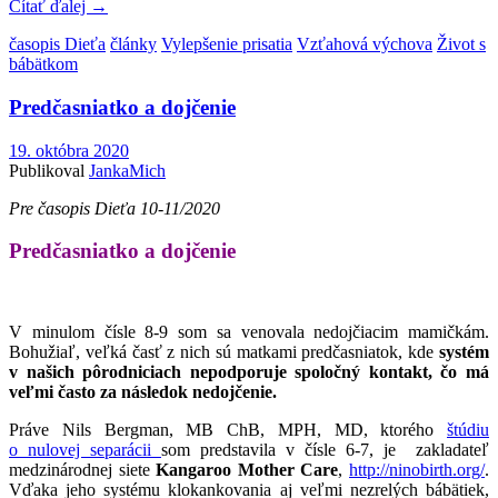
Čítať ďalej
→
časopis Dieťa
články
Vylepšenie prisatia
Vzťahová výchova
Život s
bábätkom
Predčasniatko a dojčenie
19. októbra 2020
Publikoval
JankaMich
Pre časopis Dieťa 10-11/2020
Predčasniatko a dojčenie
V minulom čísle 8-9 som sa venovala nedojčiacim mamičkám.
Bohužiaľ, veľká časť z nich sú matkami predčasniatok, kde
systém
v našich pôrodniciach nepodporuje spoločný kontakt, čo má
veľmi často za následok nedojčenie.
Práve Nils Bergman, MB ChB, MPH, MD, ktorého
štúdiu
o nulovej separácii
som predstavila v čísle 6-7, je zakladateľ
medzinárodnej siete
Kangaroo Mother Care
,
http://ninobirth.org/
.
Vďaka jeho systému klokankovania aj veľmi nezrelých bábätiek,