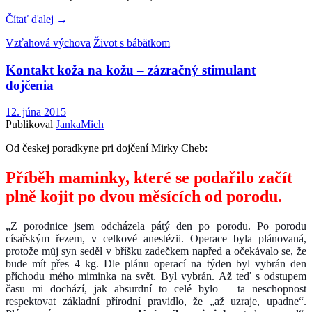
Čítať ďalej
→
Vzťahová výchova
Život s bábätkom
Kontakt koža na kožu – zázračný stimulant
dojčenia
12. júna 2015
Publikoval
JankaMich
Od českej poradkyne pri dojčení Mirky Cheb:
Příběh maminky, které se podařilo začít
plně kojit po dvou měsících od porodu.
„Z porodnice jsem odcházela pátý den po porodu. Po porodu
císařským řezem, v celkové anestézii. Operace byla plánovaná,
protože můj syn seděl v bříšku zadečkem napřed a očekávalo se, že
bude mít přes 4 kg. Dle plánu operací na týden byl vybrán den
příchodu mého miminka na svět. Byl vybrán. Až teď s odstupem
času mi dochází, jak absurdní to celé bylo – ta neschopnost
respektovat základní přírodní pravidlo, že „až uzraje, upadne“.