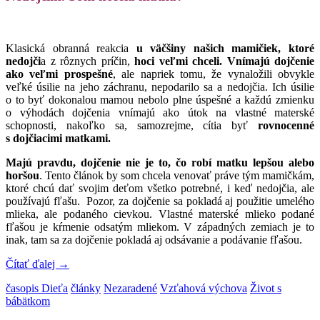
Klasická obranná reakcia
u väčšiny našich mamičiek, ktoré
nedojči
a z rôznych príčin,
hoci veľmi chceli.
Vnímajú dojčenie
ako veľmi prospešné
, ale napriek tomu, že vynaložili obvykle
veľké úsilie na jeho záchranu, nepodarilo sa a nedojčia. Ich úsilie
o to byť dokonalou mamou nebolo plne úspešné a každú zmienku
o výhodách dojčenia vnímajú ako útok na vlastné materské
schopnosti, nakoľko sa, samozrejme, cítia byť
rovnocenné
s dojčiacimi matkami.
Majú pravdu, dojčenie nie je to, čo robí matku lepšou alebo
horšou
. Tento článok by som chcela venovať práve tým mamičkám,
ktoré chcú dať svojim deťom všetko potrebné, i keď nedojčia, ale
používajú fľašu. Pozor, za dojčenie sa pokladá aj použitie umelého
mlieka, ale podaného cievkou. Vlastné materské mlieko podané
fľašou je kŕmenie odsatým mliekom. V západných zemiach je to
inak, tam sa za dojčenie pokladá aj odsávanie a podávanie fľašou.
Čítať ďalej
→
časopis Dieťa
články
Nezaradené
Vzťahová výchova
Život s
bábätkom