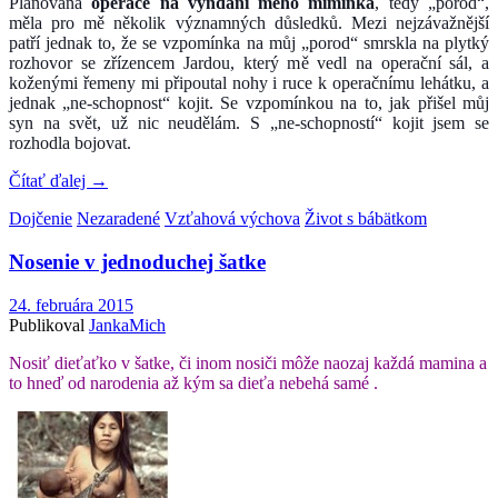
Plánovaná
operace na vyndání mého miminka
, tedy „porod“,
měla pro mě několik významných důsledků. Mezi nejzávažnější
patří jednak to, že se vzpomínka na můj „porod“ smrskla na plytký
rozhovor se zřízencem Jardou, který mě vedl na operační sál, a
koženými řemeny mi připoutal nohy i ruce k operačnímu lehátku, a
jednak „ne-schopnost“ kojit. Se vzpomínkou na to, jak přišel můj
syn na svět, už nic neudělám. S „ne-schopností“ kojit jsem se
rozhodla bojovat.
Čítať ďalej
→
Dojčenie
Nezaradené
Vzťahová výchova
Život s bábätkom
Nosenie v jednoduchej šatke
24. februára 2015
Publikoval
JankaMich
Nosiť dieťaťko v šatke, či inom nosiči môže naozaj každá mamina a
to hneď od narodenia až kým sa dieťa nebehá samé .