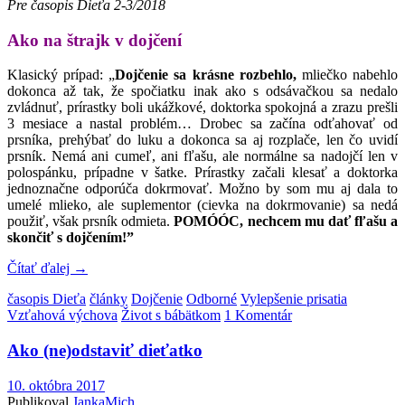
Pre časopis Dieťa 2-3/2018
Ako na štrajk v dojčení
Klasický prípad: „
Dojčenie sa krásne rozbehlo,
mliečko nabehlo
dokonca až tak, že spočiatku inak ako s odsávačkou sa nedalo
zvládnuť, prírastky boli ukážkové, doktorka spokojná a zrazu prešli
3 mesiace a nastal problém… Drobec sa začína odťahovať od
prsníka, prehýbať do luku a dokonca sa aj rozplače, len čo uvidí
prsník. Nemá ani cumeľ, ani fľašu, ale normálne sa nadojčí len v
polospánku, prípadne v šatke. Prírastky začali klesať a doktorka
jednoznačne odporúča dokrmovať. Možno by som mu aj dala to
umelé mlieko, ale suplementor (cievka na dokrmovanie) sa nedá
použiť, však prsník odmieta.
POMÓÓC, nechcem mu dať fľašu a
skončiť s dojčením!”
Čítať ďalej
→
časopis Dieťa
články
Dojčenie
Odborné
Vylepšenie prisatia
Vzťahová výchova
Život s bábätkom
1 Komentár
Ako (ne)odstaviť dieťatko
10. októbra 2017
Publikoval
JankaMich