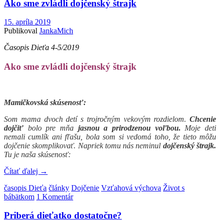
Ako sme zvládli dojčenský štrajk
15. apríla 2019
Publikoval
JankaMich
Časopis Dieťa 4-5/2019
Ako sme zvládli dojčenský štrajk
Mamičkovská skúsenosť:
Som mama dvoch detí s trojročným vekovým rozdielom.
Chcenie
dojčiť
bolo pre mňa
jasnou a prirodzenou voľbou.
Moje deti
nemali cumlík ani fľašu, bola som si vedomá toho, že tieto môžu
dojčenie skomplikovať. Napriek tomu nás neminul
dojčenský štrajk.
Tu je naša skúsenosť:
Čítať ďalej
→
časopis Dieťa
články
Dojčenie
Vzťahová výchova
Život s
bábätkom
1 Komentár
Priberá dieťatko dostatočne?