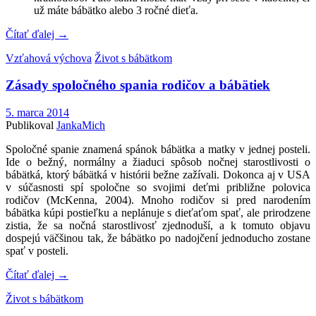
už máte bábätko alebo 3 ročné dieťa.
Čítať ďalej
→
Vzťahová výchova
Život s bábätkom
Zásady spoločného spania rodičov a bábätiek
5. marca 2014
Publikoval
JankaMich
Spoločné spanie znamená spánok bábätka a matky v jednej posteli.
Ide o bežný, normálny a žiaduci spôsob nočnej starostlivosti o
bábätká, ktorý bábätká v histórii bežne zažívali. Dokonca aj v USA
v súčasnosti spí spoločne so svojimi deťmi približne polovica
rodičov (McKenna, 2004). Mnoho rodičov si pred narodením
bábätka kúpi postieľku a neplánuje s dieťaťom spať, ale prirodzene
zistia, že sa nočná starostlivosť zjednoduší, a k tomuto objavu
dospejú väčšinou tak, že bábätko po nadojčení jednoducho zostane
spať v posteli.
Čítať ďalej
→
Život s bábätkom