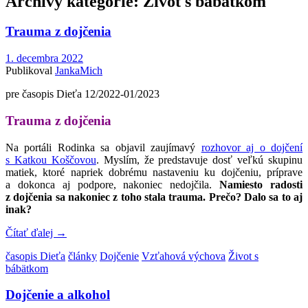
Archívy kategórie:
Život s bábätkom
Trauma z dojčenia
1. decembra 2022
Publikoval
JankaMich
pre časopis Dieťa 12/2022-01/2023
Trauma z dojčenia
Na portáli Rodinka sa objavil zaujímavý
rozhovor aj o dojčení
s Katkou Koščovou
. Myslím, že predstavuje dosť veľkú skupinu
matiek, ktoré napriek dobrému nastaveniu ku dojčeniu, príprave
a dokonca aj podpore, nakoniec nedojčila.
Namiesto radosti
z dojčenia sa nakoniec z toho stala trauma. Prečo? Dalo sa to aj
inak?
Čítať ďalej
→
časopis Dieťa
články
Dojčenie
Vzťahová výchova
Život s
bábätkom
Dojčenie a alkohol