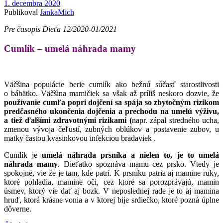
1. decembra 2020
Publikoval
JankaMich
Pre časopis Dieťa 12/2020-01/2021
Cumlík – umelá náhrada mamy
Väčšina populácie berie cumlík ako bežnú súčasť starostlivosti
o bábätko. Väčšina mamičiek sa však až príliš neskoro dozvie, že
používanie cumľa popri dojčení sa spája so zbytočným rizikom
predčasného ukončenia dojčenia a prechodu na umelú výživu,
a tiež ďalšími zdravotnými rizikami (
napr. zápal stredného ucha,
zmenou vývoja čeľustí, zubných oblúkov a postavenie zubov, u
matky častou kvasinkovou infekciou bradaviek .
Cumlík je
umelá náhrada
prsníka a nielen to, je to umelá
náhrada mamy
. Dieťatko spoznáva mamu cez prsko. Vtedy je
spokojné, vie že je tam, kde patrí. K prsníku patria aj mamine ruky,
ktoré pohladia, mamine oči, cez ktoré sa porozprávajú, mamin
úsmev, ktorý vie dať aj bozk. V neposlednej rade je to aj mamina
hruď, ktorá krásne vonia a v ktorej bije srdiečko, ktoré pozná úplne
dôverne.