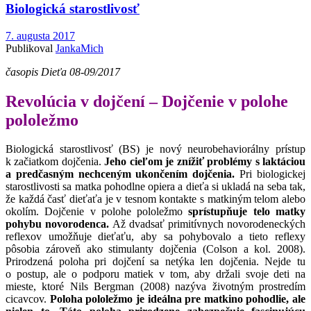
Biologická starostlivosť
7. augusta 2017
Publikoval
JankaMich
časopis Dieťa 08-09/2017
Revolúcia v dojčení – Dojčenie v polohe
pololežmo
Biologická starostlivosť (BS) je nový neurobehaviorálny prístup
k začiatkom dojčenia.
Jeho cieľom je znížiť problémy s laktáciou
a predčasným nechceným ukončením dojčenia.
Pri biologickej
starostlivosti sa matka pohodlne opiera a dieťa si ukladá na seba tak,
že každá časť dieťaťa je v tesnom kontakte s matkiným telom alebo
okolím. Dojčenie v polohe pololežmo
sprístupňuje telo matky
pohybu novorodenca.
Až dvadsať primitívnych novorodeneckých
reflexov umožňuje dieťaťu, aby sa pohybovalo a tieto reflexy
pôsobia zároveň ako stimulanty dojčenia (Colson a kol. 2008).
Prirodzená poloha pri dojčení sa netýka len dojčenia. Nejde tu
o postup, ale o podporu matiek v tom, aby držali svoje deti na
mieste, ktoré Nils Bergman (2008) nazýva životným prostredím
cicavcov.
Poloha pololežmo je ideálna pre matkino pohodlie, ale