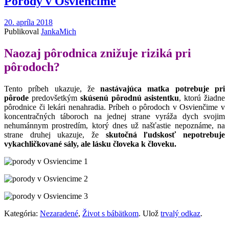
Pôrody v Osvienčime
20. apríla 2018
Publikoval
JankaMich
Naozaj pôrodnica znižuje riziká pri
pôrodoch?
Tento príbeh ukazuje, že
nastávajúca matka potrebuje pri
pôrode
predovšetkým
skúsenú pôrodnú asistentku
, ktorú žiadne
pôrodnice či lekári nenahradia. Príbeh o pôrodoch v Osvienčime v
koncentračných táboroch na jednej strane vyráža dych svojim
nehumánnym prostredím, ktorý dnes už našťastie nepoznáme, na
strane druhej ukazuje, že
skutočná ľudskosť nepotrebuje
vykachličkované sály, ale lásku človeka k človeku.
Kategória:
Nezaradené
,
Život s bábätkom
. Ulož
trvalý odkaz
.