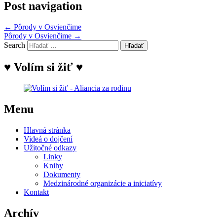
Post navigation
←
Pôrody v Osvienčime
Pôrody v Osvienčime
→
Search
♥ Volím si žiť ♥
Menu
Hlavná stránka
Videá o dojčení
Užitočné odkazy
Linky
Knihy
Dokumenty
Medzinárodné organizácie a iniciatívy
Kontakt
Archív