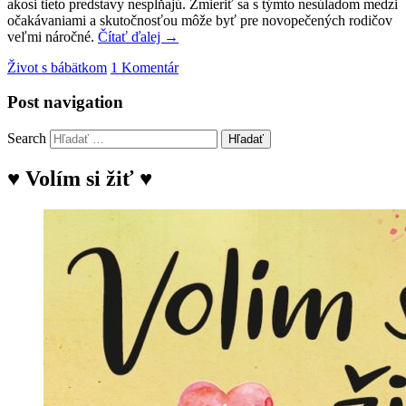
akosi tieto predstavy nespĺňajú. Zmieriť sa s týmto nesúladom medzi
očakávaniami a skutočnosťou môže byť pre novopečených rodičov
veľmi náročné.
Čítať ďalej
→
Život s bábätkom
1 Komentár
Post navigation
Search
♥ Volím si žiť ♥