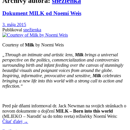
Archívy autora:
snežienka
Dokument MILK od Noemí Weis
3. mája 2015
Publikoval
snežienka
Courtesy of
Milk
by Noemi Weis
„
Through an intimate and artistic lens,
Milk
brings a universal
perspective on the politics, commercialization and controversies
surrounding birth and infant feeding over the canvas of stunningly
beautiful visuals and poignant voices from around the globe.
Inspiring, informative, provocative and sensitive,
Milk
celebrates
bringing a new life into this world with a strong call to action and
reflection.“
Pred pár dňami informoval dr. Jack Newman na svojich stránkach o
novom dokumente o dojčení
MILK – Born into this world
(MLIEKO – Narodiť sa do tohto sveta) režisérky Noemí Weis:
Čítať ďalej
→