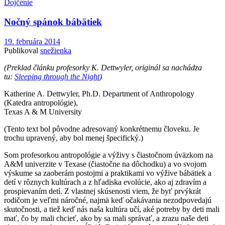
Dojčenie
Nočný spánok bábätiek
19. februára 2014
Publikoval
snežienka
(Preklad článku profesorky K. Dettwyler, originál sa nachádza
tu:
Sleeping through the Night
)
Katherine A. Dettwyler, Ph.D. Department of Anthropology
(Katedra antropológie),
Texas A & M University
(Tento text bol pôvodne adresovaný konkrétnemu človeku. Je
trochu upravený, aby bol menej špecifický.)
Som profesorkou antropológie a výživy s čiastočnom úväzkom na
A&M univerzite v Texase (čiastočne na dôchodku) a vo svojom
výskume sa zaoberám postojmi a praktikami vo výžive bábätiek a
detí v rôznych kultúrach a z hľadiska evolúcie, ako aj zdravím a
prospievaním detí. Z vlastnej skúsenosti viem, že byť prvýkrát
rodičom je veľmi náročné, najmä keď očakávania nezodpovedajú
skutočnosti, a tiež keď nás naša kultúra učí, aké potreby by deti mali
mať, čo by mali chcieť, ako by sa mali správať, a zrazu naše deti