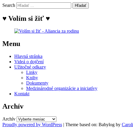
Search
♥ Volím si žiť ♥
Menu
Hlavná stránka
Videá o dojčení
Užitočné odkazy
Linky
Knihy
Dokumenty
Medzinárodné organizácie a iniciatívy
Kontakt
Archív
Archív
Proudly powered by WordPress
|
Theme based on: Babylog by
Carol