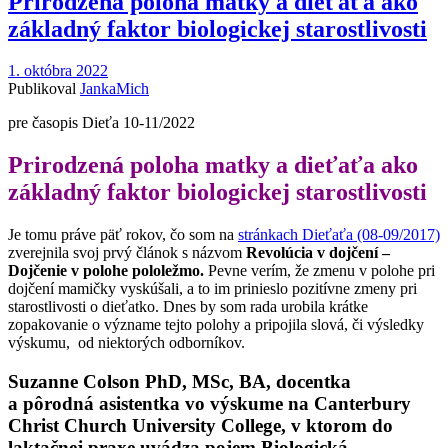
Prirodzená poloha matky a dieťaťa ako
základný faktor biologickej starostlivosti
1. októbra 2022
Publikoval
JankaMich
pre časopis Dieťa 10-11/2022
Prirodzená poloha matky a dieťaťa ako
základný faktor biologickej starostlivosti
Je tomu práve päť rokov, čo som na
stránkach Dieťaťa (08-09/2017)
zverejnila svoj prvý článok s názvom
Revolúcia v dojčení –
Dojčenie v polohe pololežmo.
Pevne verím, že zmenu v polohe pri
dojčení mamičky vyskúšali, a to im prinieslo pozitívne zmeny pri
starostlivosti o dieťatko. Dnes by som rada urobila krátke
zopakovanie o význame tejto polohy a pripojila slová, či výsledky
výskumu, od niektorých odborníkov.
Suzanne Colson PhD, MSc, BA, docentka
a pôrodná asistentka vo výskume na Canterbury
Christ Church University College, v ktorom do
laktačnej praxe uvádza pojem Biologická