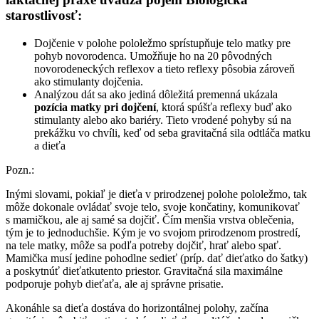
starostlivosť:
Dojčenie v polohe pololežmo sprístupňuje telo matky pre
pohyb novorodenca. Umožňuje ho na 20 pôvodných
novorodeneckých reflexov a tieto reflexy pôsobia zároveň
ako stimulanty dojčenia.
Analýzou dát sa ako jediná dôležitá premenná ukázala
pozícia matky pri dojčení
, ktorá spúšťa reflexy buď ako
stimulanty alebo ako bariéry. Tieto vrodené pohyby sú na
prekážku vo chvíli, keď od seba gravitačná sila odtláča matku
a dieťa
Pozn.:
Inými slovami, pokiaľ je dieťa v prirodzenej polohe pololežmo, tak
môže dokonale ovládať svoje telo, svoje končatiny, komunikovať
s mamičkou, ale aj samé sa dojčiť. Čím menšia vrstva oblečenia,
tým je to jednoduchšie. Kým je vo svojom prirodzenom prostredí,
na tele matky, môže sa podľa potreby dojčiť, hrať alebo spať.
Mamička musí jedine pohodlne sedieť (príp. dať dieťatko do šatky)
a poskytnúť dieťatkutento priestor. Gravitačná sila maximálne
podporuje pohyb dieťaťa, ale aj správne prisatie.
Akonáhle sa dieťa dostáva do horizontálnej polohy, začína