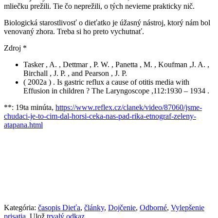
mliečku prežili. Tie čo neprežili, o tých nevieme prakticky nič.
Biologická starostlivosť o dieťatko je úžasný nástroj, ktorý nám bol
venovaný zhora. Treba si ho preto vychutnať.
Zdroj *
Tasker , A. , Dettmar , P. W. , Panetta , M. , Koufman ,J. A. ,
Birchall , J. P. , and Pearson , J. P.
( 2002a ) . Is gastric reflux a cause of otitis media with
Effusion in children ? The Laryngoscope ,112:1930 – 1934 .
**: 19ta minúta,
https://www.reflex.cz/clanek/video/87060/jsme-
chudaci-je-to-cim-dal-horsi-ceka-nas-pad-rika-etnograf-zeleny-
atapana.html
Kategória:
časopis Dieťa
,
články
,
Dojčenie
,
Odborné
,
Vylepšenie
prisatia
. Ulož
trvalý odkaz
.