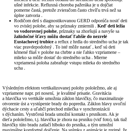
ušné infekcie. Refluxná choroba pažeráka je u dojčiat
pomerne častá, pretože zvieračom často chvíľu trvá než sa
úplne zatvoria .
Rodičom detí s diagnostikovanou GERD odporúča nosiť deti
vo zvislej polohe, aby sa príznaky zmiernili .
Keď deti ležia
vo vodorovnej polohe
, príznaky sa zhoršujú a navyše sa
žalúdočné šťavy môžu dostať ľahšie do nezrelé
Eustachovej trubice
a reflux z hrdla do stredného ucha je tak
viac pravdepodobný . To isté môže nastať , keď sú deti
kŕmené fliaš v polohe na chrbte a nie ľahko vzpriamene –
mlieko sa môže dostať do stredného ucha . Mierne
vzpriamená poloha zabraňuje vstupu mlieka do stredného
ucha .
Výsledným efektom vertikalizovanej polohy pololežmo, ale aj
vzpriamene napr. pri nosení, je kvalitné prisatie. Gravitácia
a hlavička vo vertikále umožnia záklon hlavičky, čo maximalizuje
otvorenie úst a vystúpenie brady do popredia. Záklon hlavy uvoľní
dýchacie cesty a uľahčí priechod mliečka v synchronizácii
s dýchaním. Vystrčená brada umožní kontakt s prsníkom. Ak je
dieťa pololežmo, t.j. hlavička je zhora na prsníku (viď foto), tak tiaž
hlavičky túto bradu zatlačí hlboko do prsníka, a tým umožní
maximálne komfortné dojčenie. Na snímku z animácie je zrejmé, že