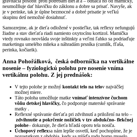
gravitácia pôsobiť proti potrebám dieťaťa – odtláča ho od mamičky,
neumožňuje dať hlavičku do záklonu a dobre sa prisať. Navyše, ak
je v perinke, tak je úplne bezmocné a dobré prisatie je veľkú
skupinu detí nemožné dosiahnuť.
Samozrejme, ak je dieťa odložené v postieľke, tak reflexy nefungujú
žiadne a stav dieťaťa riadi namiesto oxytocínu kortizol. Mamička
vtedy rovnako neovláda svoje inštinkty a veľmi ľahko sa podriaďuje
marketingu umelého mlieka a náhradám prsníka (cumlík, fľaša,
perinka, kočiarik).
Anna Pohořálková, česká odborníčka na vertikálne
nosenie – fyziologickú polohu pre nosenie vníma
vertikálnu polohu. Z jej prednášok:
V tejto polohe je možný
kontakt telo na telo
v najväčšej
možnej miere.
Táto poloha umožňuje matke
vnímať intenzívne čuchom
vôňu detskej hlavičky,
čo podporuje materské správanie
matky .
Reflexné správanie dieťaťa pri zdvihnutí a priložení na telo –
zdvihnutie a pokrčenie nožičiek v tzv abdukčno- flekčnej
polohe
– dokazuje, že dieťa hľadá oporu tela nosiča.
Úchopový reflex
sa nám lepšie osvetlí, keď pochopíme, že je
pozostatkom z obdobia, kedy sa mláďa rodu homo muselo