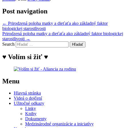
Post navigation
←
Prirodzená poloha matky a dieťaťa ako základný faktor
biologickej starostlivosti
Prirodzená poloha matky a dieťaťa ako základný faktor biologickej
starostlivosti
→
Search
♥ Volím si žiť ♥
Menu
Hlavná stránka
Videá o dojčení
Užitočné odkazy
Linky
Knihy
Dokumenty
Medzinárodné organizácie a iniciatívy