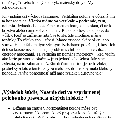
rumázgajú? Lebo im chýba dotyk, materský dotyk. My
ich odkladáme.
Ich (indiánska) výchova fascinuje. Vertikálna poloha je dôležitá, nie
tá horizontálna.
Všetko máme vo vertikále – podzemie, zem,
nebesia.
Jednoducho pozeráme smerom hore, k nebesiam, či už k
božstvu alebo čomukoľvek inému. Preto telo tiež rastie hore, do
výšky. Keď sa začneme hrbiť, je to zle. Zle chodíme, máme
topánky. To všetko spolu súvisí. Máme ortopedické vložky, lebo
sme zničení asfaltom, tým všetkým. Nebeháme po džungli, bosí. Ich
deti sú krásne rovné, nemajú problém s chrbticou, tam civilizačné
choroby nepoznajú. Tá vertikála im pomáha motoricky – keď vidím
ako lezie po strome, skáče – je to jednoducho šelma. My sme
zvieratá, na to zabúdame. Našim deťom podstrkujeme bavlnky,
postieľky a toto a tamto, aby sa malo tzv. dobre, aby malo blahobyt,
pohodlie. A táto pohodlnosť ničí naše fyzické i duševné telo.“
,Výsledok štúdie, Nosenie detí vo vzpriamenej
polohe ako prevencia ušných infekcií: *
Ležanie na chrbte v horizontálnej polohe môže byť
významným faktorom , ktorý prispieva k vzniku ušných
infekcií u detí. Reflux obsahu do stredného ucha spôsobuje