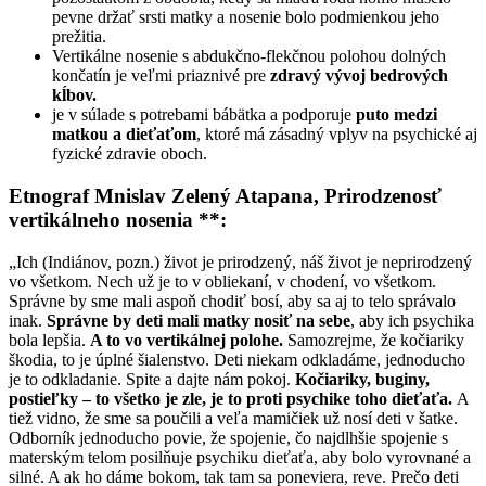
pevne držať srsti matky a nosenie bolo podmienkou jeho
prežitia.
Vertikálne nosenie s abdukčno-flekčnou polohou dolných
končatín je veľmi priaznivé pre
zdravý vývoj bedrových
kĺbov.
je v súlade s potrebami bábätka a podporuje
puto medzi
matkou a dieťaťom
, ktoré má zásadný vplyv na psychické aj
fyzické zdravie oboch.
Etnograf Mnislav Zelený Atapana, Prirodzenosť
vertikálneho nosenia **:
„Ich (Indiánov, pozn.) život je prirodzený, náš život je neprirodzený
vo všetkom. Nech už je to v obliekaní, v chodení, vo všetkom.
Správne by sme mali aspoň chodiť bosí, aby sa aj to telo správalo
inak.
Správne by deti mali matky nosiť na sebe
, aby ich psychika
bola lepšia.
A to vo vertikálnej polohe.
Samozrejme, že kočiariky
škodia, to je úplné šialenstvo. Deti niekam odkladáme, jednoducho
je to odkladanie. Spite a dajte nám pokoj.
Kočiariky, buginy,
postieľky – to všetko je zle, je to proti psychike toho dieťaťa.
A
tiež vidno, že sme sa poučili a veľa mamičiek už nosí deti v šatke.
Odborník jednoducho povie, že spojenie, čo najdlhšie spojenie s
materským telom posilňuje psychiku dieťaťa, aby bolo vyrovnané a
silné. A ak ho dáme bokom, tak tam sa poneviera, reve. Prečo deti