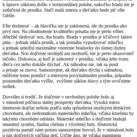
k úprave záklonu došlo v horizontálnej polohe, nakoľko brada nie je
zatlačená do prsníka. Stačí malá zmena a dieťatko bude piť ešte
ľahšie.
Ešte drobnosť – ak hlavička nie je zaklonená, ide do prsníka ako
prvý nos. Na zhodnotenie kvalitného prisatia nie je preto vôbec
dôležité sledovať nos, iba bradu. Brada v prsníku je kľúčový faktor
pitia – jednak stláča prsník, a tak pomáha vypudzovať mliečko
a jednak umožní maximálne vnorenie bradavky do ústnej dutiny
dieťatka. Nos dojčenie nezlepší ani nezhorší, nie je preto ukazovateľ
ničoho. Dokonca, aj keď je zaborený v prsníku, vďaka jeho tvaru
dieťa cez neho dokáže dýchať. Ak náhodou nie, tak sa pustí
a prisaje sa znova. Samozrejme, ak dieťatko dýcha s námahou,
môžeme tomu pomôcť a miernym povytiahnutím prsníka, prípadne
posunutím dieťatka vyššie, zvýšime záklon hlavy a tým uvoľníme
noštek.
Dovolím si tvrdiť, že dojčenie v nevhodnej polohe bolo aj
v minulosti príčinou slabej prosperity dieťatka. Vysoká miera
úmrtnosti dojčiat nebola podľa mňa spôsobená strašnými detskými
chorobami, ale nedostatkom materského mliečka, vďaka ktorému by
takýmto chorobám odolalo. Materské mliečko a dojčenie budujú
imunitný systém, žiadna chémia z výrobnej haly. Historická
pozitívna pamäť nám potom samozrejme hovorí, že v minulosti bolo
u nás dojčených väčšina detí. Určite áno, tie vďaka maminmu