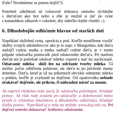
fľaše? Neodmietne sa potom dojčiť?).
Potrebné záležitosti sú vybavené dokonca omnoho rýchlejšie
s dieťaťom ako bez neho a ešte je možné si dať po ceste
s kamarátkou zákusok v cukrárni, aby mliečko lepšie chutilo :-).
6. Dlhodobejšie odlúčenie hlavne od starších detí
Napríklad služobná cesta, operácia a pod. Keďže nemôžeme využiť
služby svojich súkmeňovcov ako je to napr. v Mongolsku, kde dieťa
nadojčí cudzia matka a matka nadojčí cudzie dieťa, je v tomto
prípade odsávačka pomocník pred odstavením dieťaťa. Pri staršom
dieťati nie je potrebné odsávať mlieko vopred a mať ho nachystané.
Odsávanie mlieka slúži len na udržanie tvorby mlieka
. Tá
možno počas odlúčenia poklesne, ale dieťa to po príchode mamy
dobehne. Dieťa, ktoré je už na príkrmoch obvykle odmietne mlieko
z pohára, keďže je zvyknuté na dojčenie. Od opatrovníka
nebude
očakávať dojčenie, ale príkrm, či náhradnú náruč za mamu.
Ak napriek všetkému máte pocit, že odsávačku potrebujete, hľadajte
pomoc. Ak však rady zostanú pri odsávačke a dokrmovaní mimo
prsník (s výnimkou inkubátora a dlhodobého odlúčenia), hľadajte
ďalšiu pomoc. Napríklad aj u mňa na stránke www.dojcenie.eu.
Pri
dojčení netreba dokazovať hrdinstvo odsávaním.