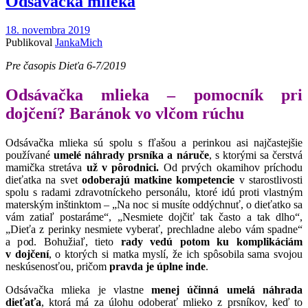
Odsávačka mlieka
18. novembra 2019
Publikoval
JankaMich
Pre časopis Dieťa 6-7/2019
Odsávačka mlieka – pomocník pri
dojčení? Baránok vo vlčom rúchu
Odsávačka mlieka sú spolu s fľašou a perinkou asi najčastejšie
používané
umelé náhrady prsníka a náruče
, s ktorými sa čerstvá
mamička stretáva
už v pôrodnici.
Od prvých okamihov príchodu
dieťatka na svet
odoberajú matkine kompetencie
v starostlivosti
spolu s radami zdravotníckeho personálu, ktoré idú proti vlastným
materským inštinktom – „Na noc si musíte oddýchnuť, o dieťatko sa
vám zatiaľ postaráme“, „Nesmiete dojčiť tak často a tak dlho“,
„Dieťa z perinky nesmiete vyberať, prechladne alebo vám spadne“
a pod. Bohužiaľ, tieto
rady vedú potom ku komplikáciám
v dojčení
, o ktorých si matka myslí, že ich spôsobila sama svojou
neskúsenosťou, pričom
pravda je úplne inde
.
Odsávačka mlieka je vlastne
menej účinná umelá náhrada
dieťaťa
, ktorá má za úlohu odoberať mlieko z prsníkov, keď to