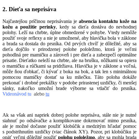
2. Dieťa sa neprisáva
Najčastejšou príčinou neprisávania je
absencia kontaktu kože na
kožu a použitie perinky
, kedy sa dieťa dostáva do nevhodnej
polohy. Leží na chrbte, úplne obmedzené v pohybe. Vtedy nemôže
použiť svoje reflexy a nie je umožnené, aby hlavička bola v záklone
a brada sa dostala do prsníka. Od prvých chvíľ je dôležité, aby sa
dieťa dojčilo v prirodzenej polohe pololežmo, ktorá je veľmi
pohodlná pre mamičku a zároveň i pre dieťa a zabezpečí optimálne
prisatie. Dieťatko neleží na chrbte, ale na brušku, nôžkami sa opiera
o mamičku a rúčkami sa pridržiava. Hlavička je v záklone a voľná,
môže ňou ďobkať, či kývať z boka na bok, a tak len s minimálnou
pomocou mamičky dostať sa ku mliečku. Táto poloha dokáže
prekonať i drobné prekážky v podobe prirastenej uzdičky, či menšej
sánky, nakoľko umožní brade výborne sa vtlačiť do prsníka.
Videonávod tu
alebo
tu
Ak sa však ani napriek dobrej polohe neprisáva, stále nie je nutné
siahnuť po odsávačke a komplikovane dokrmovať mimo prsníka,
ale je možné dočasne použiť klobúčik a medzitým hľadať pomoc
s podstrihnutím uzdičky (viac článok XY). Pozor, pri klobúčiku je
opäť veľmi dôležité použiť
polohu pololežmo
, aby sa mohla brada