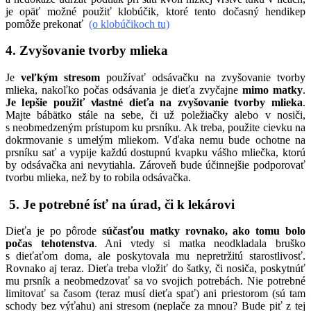
je opäť možné použiť klobúčik, ktoré tento dočasný hendikep
pomôže prekonať
(o klobúčikoch tu)
4. Zvyšovanie tvorby mlieka
Je
veľkým stresom
používať odsávačku na zvyšovanie tvorby
mlieka, nakoľko počas odsávania je dieťa zvyčajne
mimo matky
.
Je lepšie použiť vlastné dieťa na zvyšovanie tvorby mlieka
.
Majte bábätko stále na sebe, či už poležiačky alebo v nosiči,
s neobmedzeným prístupom ku prsníku. Ak treba, použite cievku na
dokrmovanie s umelým mliekom. Vďaka nemu bude ochotne na
prsníku sať a vypije každú dostupnú kvapku vášho mliečka, ktorú
by odsávačka ani nevytiahla. Zároveň bude účinnejšie podporovať
tvorbu mlieka, než by to robila odsávačka.
5. Je potrebné ísť na úrad, či k lekárovi
Dieťa je po pôrode
súčasťou matky rovnako, ako tomu bolo
počas tehotenstva
. Ani vtedy si matka neodkladala bruško
s dieťaťom doma, ale poskytovala mu nepretržitú starostlivosť.
Rovnako aj teraz. Dieťa treba vložiť do šatky, či nosiča, poskytnúť
mu prsník a neobmedzovať sa vo svojich potrebách. Nie potrebné
limitovať sa časom (teraz musí dieťa spať) ani priestorom (sú tam
schody bez výťahu) ani stresom (neplače za mnou? Bude piť z tej