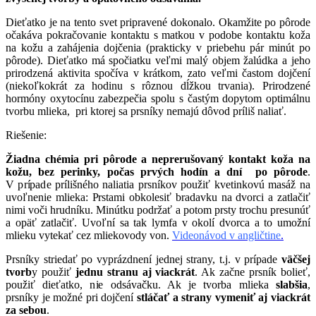
Dieťatko je na tento svet pripravené dokonalo. Okamžite po pôrode
očakáva pokračovanie kontaktu s matkou v podobe kontaktu koža
na kožu a zahájenia dojčenia (prakticky v priebehu pár minút po
pôrode). Dieťatko má spočiatku veľmi malý objem žalúdka a jeho
prirodzená aktivita spočíva v krátkom, zato veľmi častom dojčení
(niekoľkokrát za hodinu s rôznou dĺžkou trvania). Prirodzené
hormóny oxytocínu zabezpečia spolu s častým dopytom optimálnu
tvorbu mlieka, pri ktorej sa prsníky nemajú dôvod príliš naliať.
Riešenie:
Žiadna chémia pri pôrode a neprerušovaný kontakt koža na
kožu, bez perinky, počas prvých hodín a dní po pôrode
.
V prípade prílišného naliatia prsníkov použiť kvetinkovú masáž na
uvoľnenie mlieka: Prstami obkolesiť bradavku na dvorci a zatlačiť
nimi voči hrudníku. Minútku podržať a potom prsty trochu presunúť
a opäť zatlačiť. Uvoľní sa tak lymfa v okolí dvorca a to umožní
mlieku vytekať cez mliekovody von.
Videonávod v angličtine
.
Prsníky striedať po vyprázdnení jednej strany, t.j. v prípade
väčšej
tvorb
y použiť
jednu stranu aj viackrát
. Ak začne prsník bolieť,
použiť dieťatko, nie odsávačku. Ak je tvorba mlieka
slabšia
,
prsníky je možné pri dojčení
stláčať a strany vymeniť aj viackrát
za sebou
.