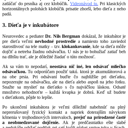
zatláčať do prsníka aj cez klobúčik.
Videonávod tu.
Pri klasických
horizontálnych polohách klobúčik prisatie zhorší, lebo dieťa z neho
padá.
3. Dieťa je v inkubátore
Neurovedec a pediater
Dr. Nils Bergman
dokázal, že inkubátor je
pre dieťa veľmi
nevhodné prostredie
a namiesto toho zaviedol
starostlivosť na tele matky – tzv.
klokankovanie
, kde sa dieťa môže
dojčiť a netreba žiadnu odsávačku. U nás je to bohužiaľ zatiaľ beh
na dlhšiu trať, ale je dôležité žiadať o túto možnosť.
Ak sa vám to nepodarí,
neostáva nič iné, len odsávať mliečko
odsávačkou.
Tu odporúčam použiť takú. ktorá je akumulátorová a
na obe prsia. Pri odsávaní buďte čo najbližšie pri dieťatku,
nepozerajte na odsávačku, ale na dieťa alebo aspoň na jeho fotku.
Snažte sa myslieť na dieťatko s čo najväčšou láskou. Odsaté
množstvo nehodnoťte – každá kvapka je dobrá. Keď už budete
s dieťatkom, pôjde to lepšie.
Po ukončení inkubátora je veľmi dôležité nabehnúť na plný
neprerušovaný fyzický kontakt a napriek doterajším návykom
kŕmenia v trojhodinových intervaloch,
prejsť na prirodzené časté
a neobmedzované dojčenie.
Ak je predčasniatko ešte slabé
a nedokáže udržať podtlak pri satí kvôli nízkej vrstve tuku v lícach,