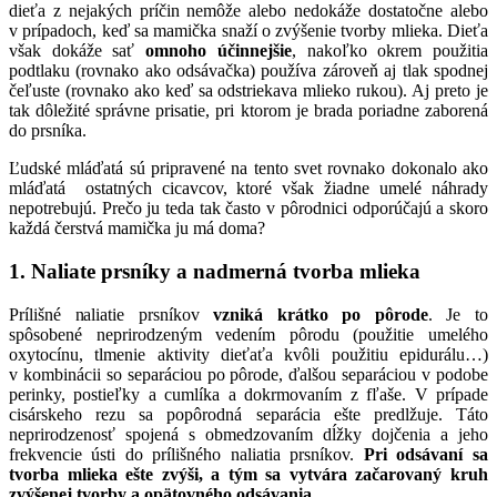
dieťa z nejakých príčin nemôže alebo nedokáže dostatočne alebo
v prípadoch, keď sa mamička snaží o zvýšenie tvorby mlieka. Dieťa
však dokáže sať
omnoho účinnejšie
, nakoľko okrem použitia
podtlaku (rovnako ako odsávačka) používa zároveň aj tlak spodnej
čeľuste (rovnako ako keď sa odstriekava mlieko rukou). Aj preto je
tak dôležité správne prisatie, pri ktorom je brada poriadne zaborená
do prsníka.
Ľudské mláďatá sú pripravené na tento svet rovnako dokonalo ako
mláďatá ostatných cicavcov, ktoré však žiadne umelé náhrady
nepotrebujú. Prečo ju teda tak často v pôrodnici odporúčajú a skoro
každá čerstvá mamička ju má doma?
1. Naliate prsníky a nadmerná tvorba mlieka
Prílišné naliatie prsníkov
vzniká krátko po pôrode
. Je to
spôsobené neprirodzeným vedením pôrodu (použitie umelého
oxytocínu, tlmenie aktivity dieťaťa kvôli použitiu epidurálu…)
v kombinácii so separáciou po pôrode, ďalšou separáciou v podobe
perinky, postieľky a cumlíka a dokrmovaním z fľaše. V prípade
cisárskeho rezu sa popôrodná separácia ešte predlžuje. Táto
neprirodzenosť spojená s obmedzovaním dĺžky dojčenia a jeho
frekvencie ústi do prílišného naliatia prsníkov.
Pri odsávaní sa
tvorba mlieka ešte zvýši, a tým sa vytvára začarovaný kruh
zvýšenej tvorby a opätovného odsávania.