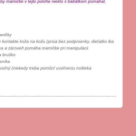
aby mamičke v tejto polohe niekto s bábätkom pomáhal,
avičky
 v kontakte koža na kožu (prsia bez podprsenky, dieťatko iba
ťatka a zároveň pomáha mamičke pri manipulácii
a bruško
rsníka
 voľný (niekedy treba pomôcť uvoľneniu nošteka