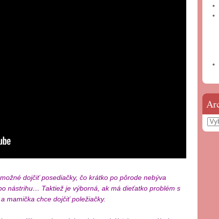
Ar
Arc
e možné dojčiť posediačky, čo krátko po pôrode nebýva
, po nástrihu… Taktiež je výborná, ak má dieťatko problém s
 a mamička chce dojčiť poležiačky.