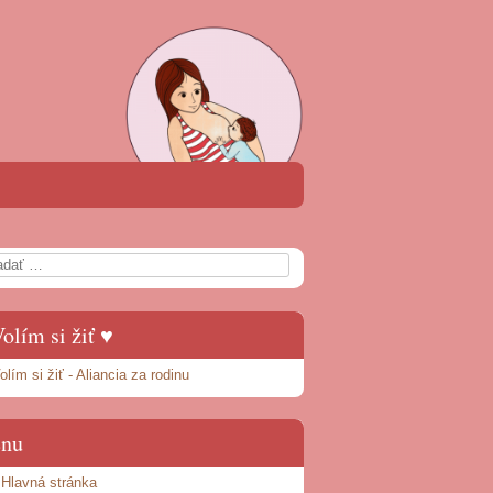
rch
olím si žiť ♥
nu
Hlavná stránka