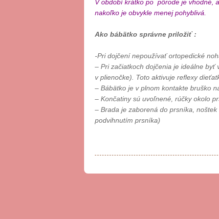
V období krátko po pôrode je vhodné, 
nakoľko je obvykle menej pohyblivá.
Ako bábätko správne priložiť :
-Pri dojčení nepoužívať ortopedické noh
– Pri začiatkoch dojčenia je ideálne byť
v plienočke). Toto aktivuje reflexy die
– Bábätko je v plnom kontakte bruško n
– Končatiny sú uvoľnené, rúčky okolo p
– Brada je zaborená do prsníka, noštek
podvihnutím prsníka)