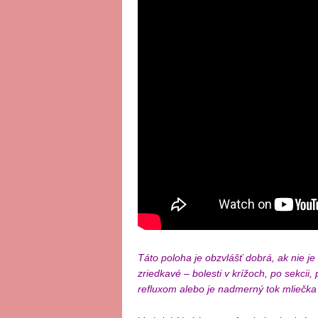
Táto poloha je obzvlášť dobrá, ak nie j
zriedkavé – bolesti v krížoch, po sekcii
refluxom alebo je nadmerný tok mliečka