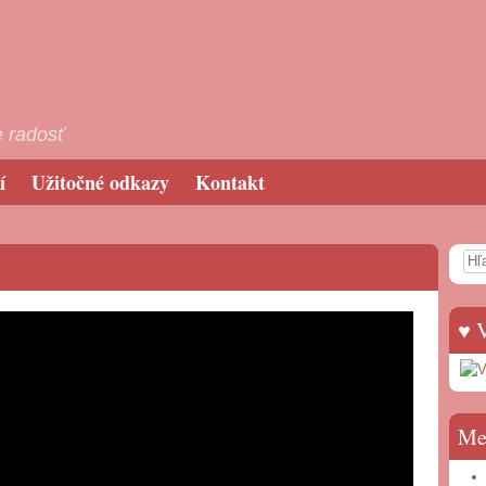
 radosť
í
Užitočné odkazy
Kontakt
Sea
♥ V
Me