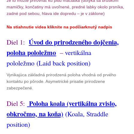
že to môžte prirovnať ku pitiu mačiatka (dotýka sa bruškom
mamičky, končatiny má uvoľnené, predné labky okolo prsníka,
zadné pod sebou, hlava ide dopredu – je v záklone)
Na stiahnutie videa kliknite na podčiarknutý nadpis
Úvod do prirodzeného dojčenia,
Diel 1:
poloha pololežmo
–
vertikálna
pololežmo
(Laid back position)
Vynikajúca základná prirodzená poloha vhodná od prvého
kontaktu po pôrode. Asymetrické prisatie prirodzene
zabezpečené.
Poloha koala (vertikálna zvislo,
Diel 5:
obkročmo, na koňa)
(Koala, Straddle
position)