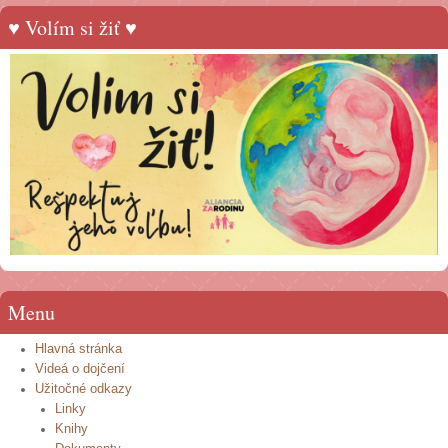
♥ Volím si žiť ♥
Menu
Hlavná stránka
Videá o dojčení
Užitočné odkazy
Linky
Knihy