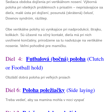
Sediaca obdoba dojčenia pri vertikálnom nosení. Výborná
poloha pri všetkých problémoch s prisatím – neprisávajúce sa
dieťa, malé ústa pri dojčení, posunutá (skrátená) čelusť,
Downov syndróm, rázštep.
Obe vertikálne polohy sú vynikajúce pri nadprodukcii, štrajku,
kolikách. Sú úžasné na očný kontakt, dieťa má pri nich
uvoľnené končatiny, prirodzene sa tu nadväzuje na vertikálne
nosenie. Veľmi pohodlné pre mamičku.
Futbalová (bočná) poloha
Diel 4:
(C
lutch
or Football hold)
Obzlášť dobrá poloha pri veľkých prsiach
Poloha poležiačky
Diel 6:
(
Side laying)
Treba vedieť, aby sa mamina mohla v noci vyspať