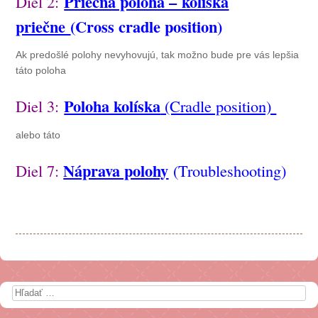
Priečna poloha – kolíska
Diel 2:
priečne
(Cross cradle position)
Ak predošlé polohy nevyhovujú, tak možno bude pre vás lepšia
táto poloha
Poloha kolíska
Diel 3:
(Cradle position)
alebo táto
Náprava polohy
Diel 7:
(
Troubleshooting)
Search