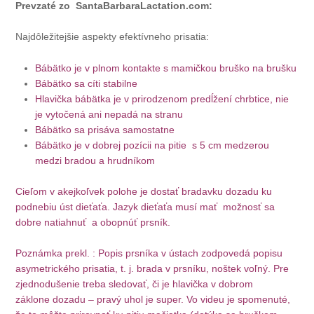
Prevzaté zo SantaBarbaraLactation.com:
Najdôležitejšie aspekty efektívneho prisatia:
Bábätko je v plnom kontakte s mamičkou bruško na brušku
Bábätko sa cíti stabilne
Hlavička bábätka je v prirodzenom predĺžení chrbtice, nie
je vytočená ani nepadá na stranu
Bábätko sa prisáva samostatne
Bábätko je v dobrej pozícii na pitie s 5 cm medzerou
medzi bradou a hrudníkom
Cieľom v akejkoľvek polohe je dostať bradavku dozadu ku
podnebiu úst dieťaťa. Jazyk dieťaťa musí mať možnosť sa
dobre natiahnuť a obopnúť prsník.
Poznámka prekl. : Popis prsníka v ústach zodpovedá popisu
asymetrického prisatia, t. j. brada v prsníku, noštek voľný. Pre
zjednodušenie treba sledovať, či je hlavička v dobrom
záklone dozadu – pravý uhol je super. Vo videu je spomenuté,