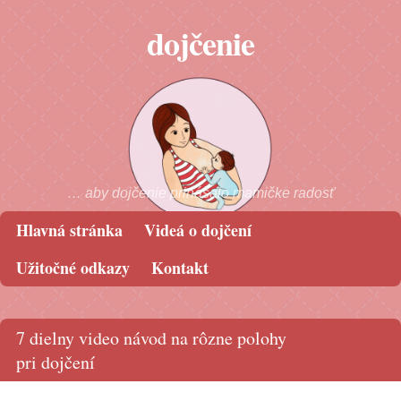
dojčenie
… aby dojčenie prinášalo mamičke radosť
Hlavná stránka
Videá o dojčení
Skip to content
Menu
Užitočné odkazy
Kontakt
7 dielny video návod na rôzne polohy
pri dojčení